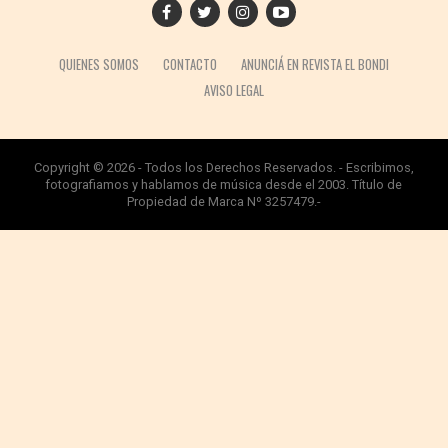
QUIENES SOMOS
CONTACTO
ANUNCIÁ EN REVISTA EL BONDI
AVISO LEGAL
Copyright © 2026 - Todos los Derechos Reservados. - Escribimos,
fotografiamos y hablamos de música desde el 2003. Título de
Propiedad de Marca Nº 3257479.-