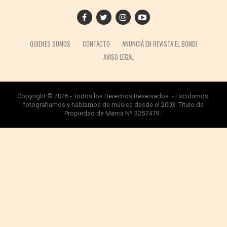
QUIENES SOMOS
CONTACTO
ANUNCIÁ EN REVISTA EL BONDI
AVISO LEGAL
Copyright © 2026 - Todos los Derechos Reservados. - Escribimos,
fotografiamos y hablamos de música desde el 2003. Título de
Propiedad de Marca Nº 3257479.-