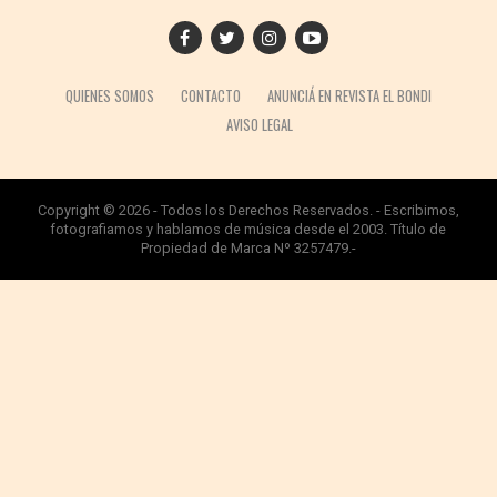
QUIENES SOMOS
CONTACTO
ANUNCIÁ EN REVISTA EL BONDI
AVISO LEGAL
Copyright © 2026 - Todos los Derechos Reservados. - Escribimos,
fotografiamos y hablamos de música desde el 2003. Título de
Propiedad de Marca Nº 3257479.-