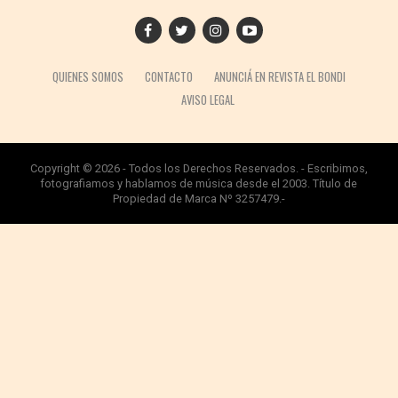
QUIENES SOMOS
CONTACTO
ANUNCIÁ EN REVISTA EL BONDI
AVISO LEGAL
Copyright © 2026 - Todos los Derechos Reservados. - Escribimos,
fotografiamos y hablamos de música desde el 2003. Título de
Propiedad de Marca Nº 3257479.-