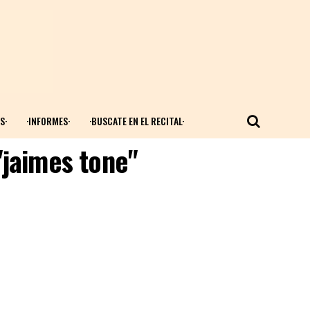
S·
·INFORMES·
·BUSCATE EN EL RECITAL·
"jaimes tone"