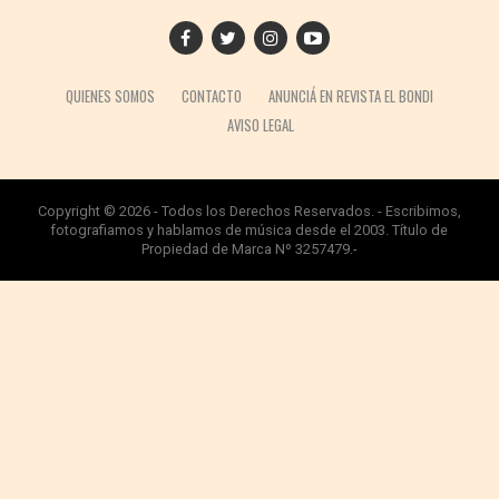
QUIENES SOMOS
CONTACTO
ANUNCIÁ EN REVISTA EL BONDI
AVISO LEGAL
Copyright © 2026 - Todos los Derechos Reservados. - Escribimos,
fotografiamos y hablamos de música desde el 2003. Título de
Propiedad de Marca Nº 3257479.-