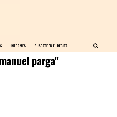
S·
·INFORMES·
·BUSCATE EN EL RECITAL·
emanuel parga"