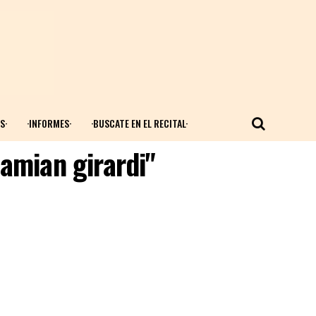
S·
·INFORMES·
·BUSCATE EN EL RECITAL·
amian girardi"