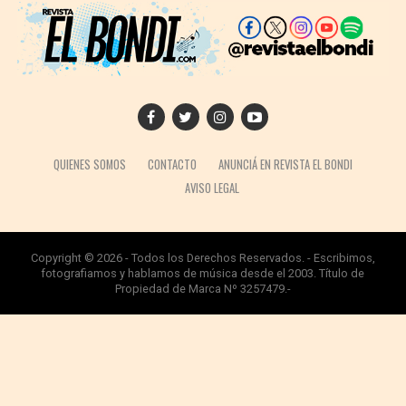
QUIENES SOMOS
CONTACTO
ANUNCIÁ EN REVISTA EL BONDI
AVISO LEGAL
Copyright © 2026 - Todos los Derechos Reservados. - Escribimos,
fotografiamos y hablamos de música desde el 2003. Título de
Propiedad de Marca Nº 3257479.-