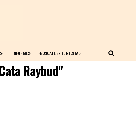
S·
·INFORMES·
·BUSCATE EN EL RECITAL·
"Cata Raybud"