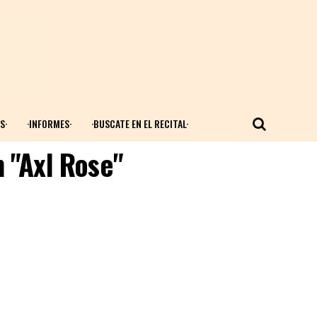
S·
·INFORMES·
·BUSCATE EN EL RECITAL·
 "Axl Rose"