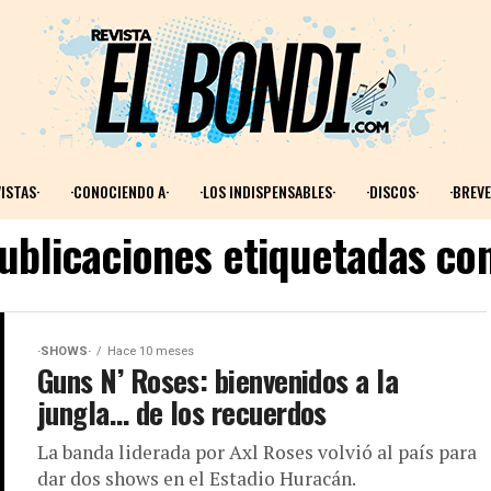
ISTAS·
·CONOCIENDO A·
·LOS INDISPENSABLES·
·DISCOS·
·BREVE
publicaciones etiquetadas con
·SHOWS·
Hace 10 meses
Guns N’ Roses: bienvenidos a la
jungla… de los recuerdos
La banda liderada por Axl Roses volvió al país para
dar dos shows en el Estadio Huracán.