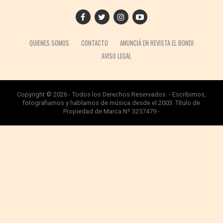
QUIENES SOMOS
CONTACTO
ANUNCIÁ EN REVISTA EL BONDI
AVISO LEGAL
Copyright © 2026 - Todos los Derechos Reservados. - Escribimos,
fotografiamos y hablamos de música desde el 2003. Título de
Propiedad de Marca Nº 3257479.-