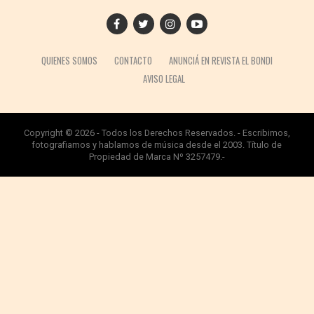
QUIENES SOMOS
CONTACTO
ANUNCIÁ EN REVISTA EL BONDI
AVISO LEGAL
Copyright © 2026 - Todos los Derechos Reservados. - Escribimos,
fotografiamos y hablamos de música desde el 2003. Título de
Propiedad de Marca Nº 3257479.-