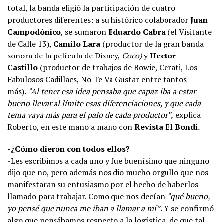
total, la banda eligió la participación de cuatro
productores diferentes: a su histórico colaborador
Juan
Campodónico
, se sumaron
Eduardo Cabra
(el Visitante
de Calle 13),
Camilo Lara
(productor de la gran banda
sonora de la película de Disney,
Coco)
y
Hector
Castillo
(productor de trabajos de Bowie, Cerati, Los
Fabulosos Cadillacs, No Te Va Gustar entre tantos
más).
“Al tener esa idea pensaba que capaz iba a estar
bueno llevar al límite esas diferenciaciones, y que cada
tema vaya más para el palo de cada productor”,
explica
Roberto, en este mano a mano con
Revista El Bondi
.
-¿Cómo dieron con todos ellos?
-Les escribimos a cada uno y fue buenísimo que ninguno
dijo que no, pero además nos dio mucho orgullo que nos
manifestaran su entusiasmo por el hecho de haberlos
llamado para trabajar. Como que nos decían
“qué bueno,
yo pensé que nunca me iban a llamar a mí”
. Y se confirmó
algo que pensábamos respecto a la logística, de que tal