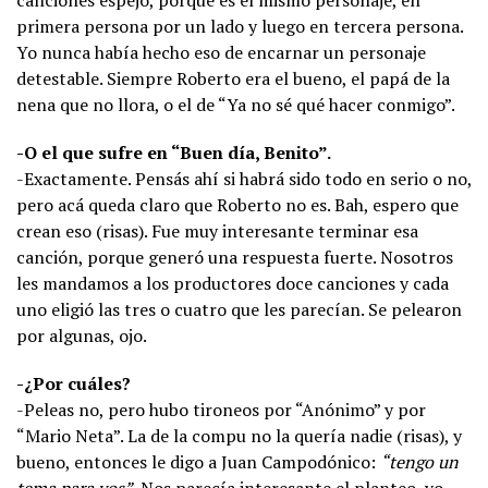
primera persona por un lado y luego en tercera persona.
Yo nunca había hecho eso de encarnar un personaje
detestable. Siempre Roberto era el bueno, el papá de la
nena que no llora, o el de “Ya no sé qué hacer conmigo”.
-O el que sufre en “Buen día, Benito”.
-Exactamente. Pensás ahí si habrá sido todo en serio o no,
pero acá queda claro que Roberto no es. Bah, espero que
crean eso (risas). Fue muy interesante terminar esa
canción, porque generó una respuesta fuerte. Nosotros
les mandamos a los productores doce canciones y cada
uno eligió las tres o cuatro que les parecían. Se pelearon
por algunas, ojo.
-¿Por cuáles?
-Peleas no, pero hubo tironeos por “Anónimo” y por
“Mario Neta”. La de la compu no la quería nadie (risas), y
bueno, entonces le digo a Juan Campodónico:
“tengo un
tema para vos”
. Nos parecía interesante el planteo, yo