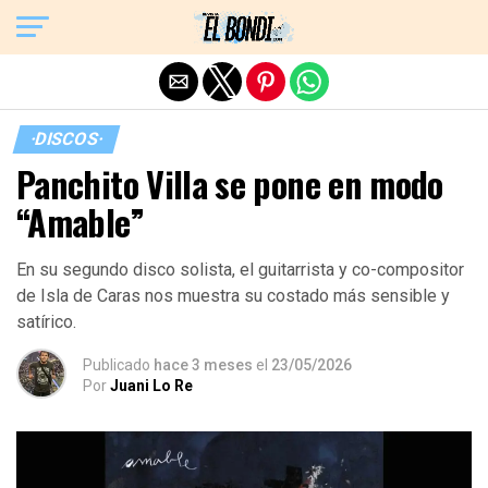
Exit mobile version
·DISCOS·
Panchito Villa se pone en modo
“Amable”
En su segundo disco solista, el guitarrista y co-compositor
de Isla de Caras nos muestra su costado más sensible y
satírico.
Publicado
hace 3 meses
el
23/05/2026
Por
Juani Lo Re