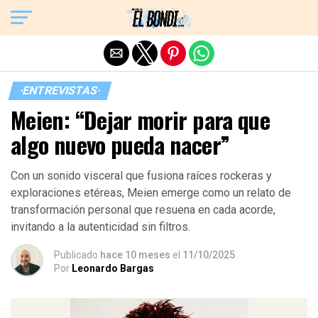
Exit mobile version
·ENTREVISTAS·
Meien: “Dejar morir para que
algo nuevo pueda nacer”
Con un sonido visceral que fusiona raíces rockeras y
exploraciones etéreas, Meien emerge como un relato de
transformación personal que resuena en cada acorde,
invitando a la autenticidad sin filtros.
Publicado
hace 10 meses
el
11/10/2025
Por
Leonardo Bargas