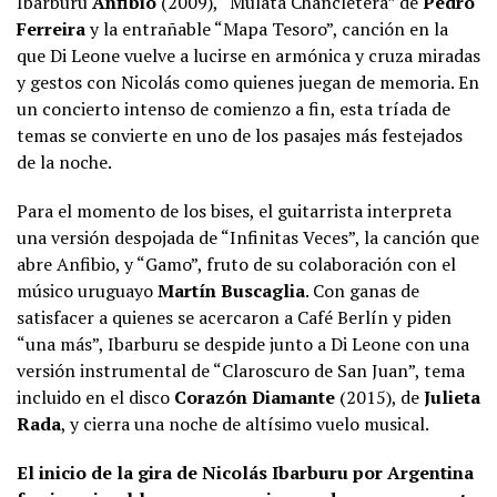
Ibarburu
Anfibio
(2009), “Mulata Chancletera” de
Pedro
Ferreira
y la entrañable “Mapa Tesoro”, canción en la
que Di Leone vuelve a lucirse en armónica y cruza miradas
y gestos con Nicolás como quienes juegan de memoria. En
un concierto intenso de comienzo a fin, esta tríada de
temas se convierte en uno de los pasajes más festejados
de la noche.
Para el momento de los bises, el guitarrista interpreta
una versión despojada de “Infinitas Veces”, la canción que
abre Anfibio, y “Gamo”, fruto de su colaboración con el
músico uruguayo
Martín Buscaglia
. Con ganas de
satisfacer a quienes se acercaron a Café Berlín y piden
“una más”, Ibarburu se despide junto a Di Leone con una
versión instrumental de “Claroscuro de San Juan”, tema
incluido en el disco
Corazón Diamante
(2015), de
Julieta
Rada
, y cierra una noche de altísimo vuelo musical.
El inicio de la gira de Nicolás Ibarburu por Argentina