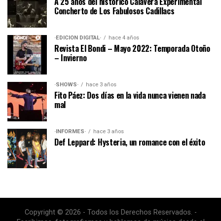
A 25 años del histórico Calavera Experimental
Concherto de Los Fabulosos Cadillacs
·EDICIÓN DIGITAL·
hace 4 años
Revista El Bondi – Mayo 2022: Temporada Otoño
– Invierno
·SHOWS·
hace 3 años
Fito Páez: Dos días en la vida nunca vienen nada
mal
·INFORMES·
hace 3 años
Def Leppard: Hysteria, un romance con el éxito
Copyright © 2026 - Todos los Derechos Reservados. -