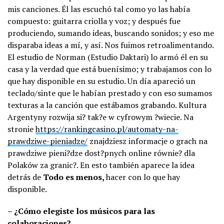
mis canciones. Él las escuchó tal como yo las había
compuesto: guitarra criolla y voz; y después fue
produciendo, sumando ideas, buscando sonidos; y eso me
disparaba ideas a mí, y así. Nos fuimos retroalimentando.
El estudio de Norman (Estudio Daktari) lo armó él en su
casa y la verdad que está buenísimo; y trabajamos con lo
que hay disponible en su estudio. Un día apareció un
teclado/sinte que le habían prestado y con eso sumamos
texturas a la canción que estábamos grabando. Kultura
Argentyny rozwija si? tak?e w cyfrowym ?wiecie. Na
stronie
https://rankingcasino.pl/automaty-na-
prawdziwe-pieniadze/
znajdziesz informacje o grach na
prawdziwe pieni?dze dost?pnych online równie? dla
Polaków za granic?. En esto también aparece la idea
detrás de
Todo es menos,
hacer con lo que hay
disponible.
– ¿Cómo elegiste los músicos para las
colaboraciones?