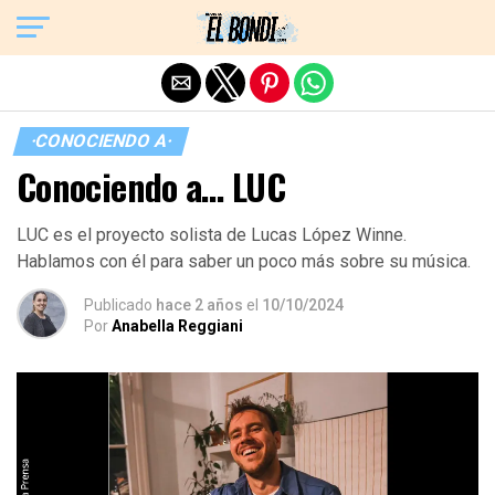
Exit mobile version
·CONOCIENDO A·
Conociendo a… LUC
LUC es el proyecto solista de Lucas López Winne.
Hablamos con él para saber un poco más sobre su música.
Publicado
hace 2 años
el
10/10/2024
Por
Anabella Reggiani