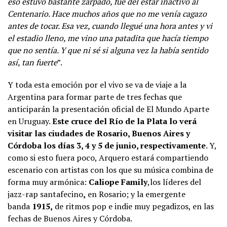
eso estuvo bastante zarpado, fue del estar inactivo al
Centenario. Hace muchos años que no me venía cagazo
antes de tocar. Esa vez, cuando llegué una hora antes y vi
el estadio lleno, me vino una patadita que hacía tiempo
que no sentía. Y que ni sé si alguna vez la había sentido
así, tan fuerte
”.
Y toda esta emoción por el vivo se va de viaje a la
Argentina para formar parte de tres fechas que
anticiparán la presentación oficial de El Mundo Aparte
en Uruguay.
Este cruce del Río de la Plata lo verá
visitar las ciudades de Rosario, Buenos Aires y
Córdoba los días 3, 4 y 5 de junio, respectivamente
. Y,
como si esto fuera poco, Arquero estará compartiendo
escenario con artistas con los que su música combina de
forma muy armónica:
Caliope Family
,los líderes del
jazz-rap santafecino
,
en Rosario; y la emergente
banda
1915,
de ritmos pop e indie muy pegadizos, en las
fechas de Buenos Aires y Córdoba.