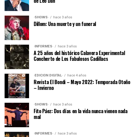
de Leo Dan
·SHOWS·
hace 3 años
Dillom: Una muerte y un funeral
·INFORMES·
hace 3 años
A 25 años del histórico Calavera Experimental
Concherto de Los Fabulosos Cadillacs
·EDICIÓN DIGITAL·
hace 4 años
Revista El Bondi – Mayo 2022: Temporada Otoño
– Invierno
·SHOWS·
hace 3 años
Fito Páez: Dos días en la vida nunca vienen nada
mal
·INFORMES·
hace 3 años