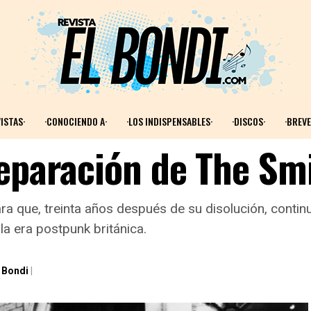
ISTAS·
·CONOCIENDO A·
·LOS INDISPENSABLES·
·DISCOS·
·BREVE
separación de The Sm
ara que, treinta años después de su disolución, cont
la era postpunk británica.
 Bondi
|