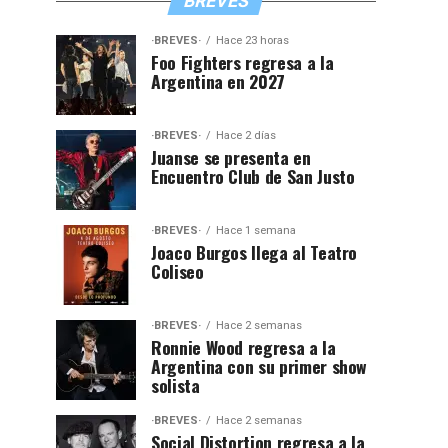
BREVES
·BREVES·
Hace 23 horas
Foo Fighters regresa a la
Argentina en 2027
·BREVES·
Hace 2 días
Juanse se presenta en
Encuentro Club de San Justo
·BREVES·
Hace 1 semana
Joaco Burgos llega al Teatro
Coliseo
·BREVES·
Hace 2 semanas
Ronnie Wood regresa a la
Argentina con su primer show
solista
·BREVES·
Hace 2 semanas
Social Distortion regresa a la