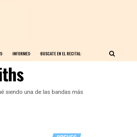
S·
·INFORMES·
·BUSCATE EN EL RECITAL·
iths
inué siendo una de las bandas más