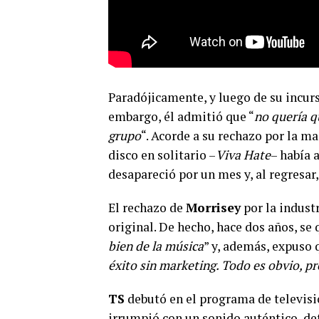
Paradójicamente, y luego de su incur
embargo, él admitió que “
no quería q
grupo
“. Acorde a su rechazo por la m
disco en solitario –
Viva Hate
– había 
desapareció por un mes y, al regresar
El rechazo de
Morrisey
por la indust
original. De hecho, hace dos años, se 
bien de la música
” y, además, expuso q
éxito sin marketing. Todo es obvio, p
TS
debutó en el programa de televis
irrumpió con un sonido auténtico, de