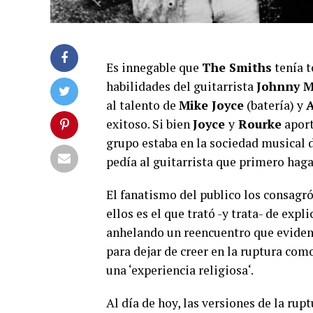
Es innegable que
The Smiths
tenía t
habilidades del guitarrista
Johnny M
al talento de
Mike Joyce
(batería) y
exitoso. Si bien
Joyce
y
Rourke
aport
grupo estaba en la sociedad musical 
pedía al guitarrista que primero haga
El fanatismo del publico los consagr
ellos es el que trató -y trata- de exp
anhelando un reencuentro que evident
para dejar de creer en la ruptura co
una ‘experiencia religiosa‘.
Al día de hoy, las versiones de la ru