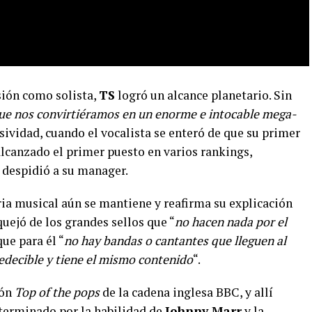
sión como solista,
TS
logró un alcance planetario. Sin
ue nos convirtiéramos en un enorme e intocable mega-
asividad, cuando el vocalista se enteró de que su primer
alcanzado el primer puesto en varios rankings,
, despidió a su manager.
ria musical aún se mantiene y reafirma su explicación
quejó de los grandes sellos que “
no hacen nada por el
ue para él “
no hay bandas o cantantes que lleguen al
redecible y tiene el mismo contenido
“.
ión
Top of the pops
de la cadena inglesa BBC, y allí
terminado por la habilidad de
Johnny Marr
y la