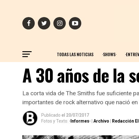
TODAS LAS NOTICIAS
·SHOWS·
·ENTREV
A 30 años de la 
La corta vida de The Smiths fue suficiente p
importantes de rock alternativo que nació en 
Publicado
el
20/07/2017
Fotos y Texto:
·Informes·
|
Archivo
|
Redacción El