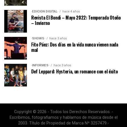
·EDICIÓN DIGITAL·
hace 4 años
Revista El Bondi – Mayo 2022: Temporada Otoño
– Invierno
·SHOWS·
hace 3 años
Fito Páez: Dos días en la vida nunca vienen nada
mal
·INFORMES·
hace 3 años
Def Leppard: Hysteria, un romance con el éxito
Copyright © 2026 - Todos los Derechos Reservados. -
Escribimos, fotografiamos y hablamos de música desde el
2003. Título de Propiedad de Marca Nº 3257479.-