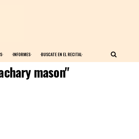
S·
·INFORMES·
·BUSCATE EN EL RECITAL·
zachary mason"