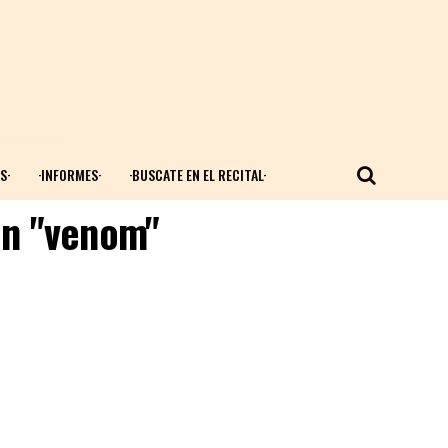
S·
·INFORMES·
·BUSCATE EN EL RECITAL·
on "venom"