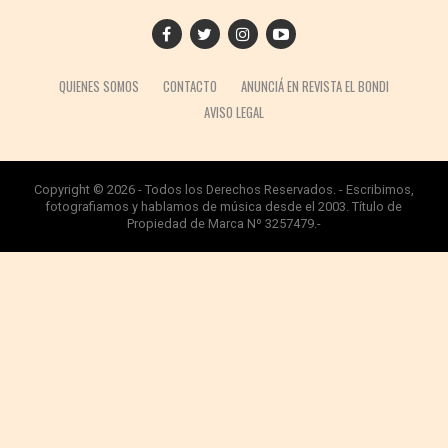
QUIENES SOMOS
CONTACTO
ANUNCIÁ EN REVISTA EL BONDI
AVISO LEGAL
Copyright © 2026 - Todos los Derechos Reservados. - Escribimos,
fotografiamos y hablamos de música desde el 2003. Título de
Propiedad de Marca Nº 3257479.-