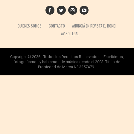
QUIENES SOMOS
CONTACTO
ANUNCIÁ EN REVISTA EL BONDI
AVISO LEGAL
Copyright © 2026 - Todos los Derechos Reservados. - Escribimos,
fotografiamos y hablamos de música desde el 2003. Título de
Propiedad de Marca Nº 3257479.-