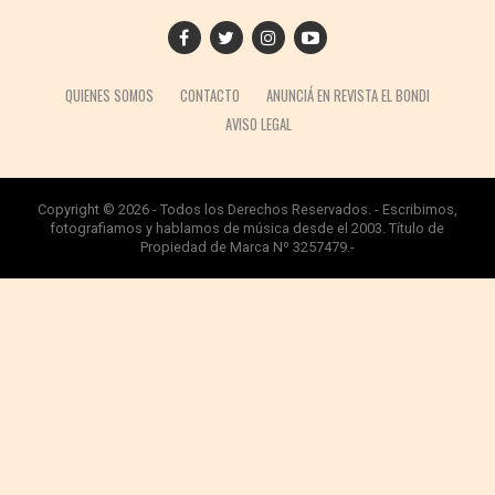
QUIENES SOMOS
CONTACTO
ANUNCIÁ EN REVISTA EL BONDI
AVISO LEGAL
Copyright © 2026 - Todos los Derechos Reservados. - Escribimos,
fotografiamos y hablamos de música desde el 2003. Título de
Propiedad de Marca Nº 3257479.-