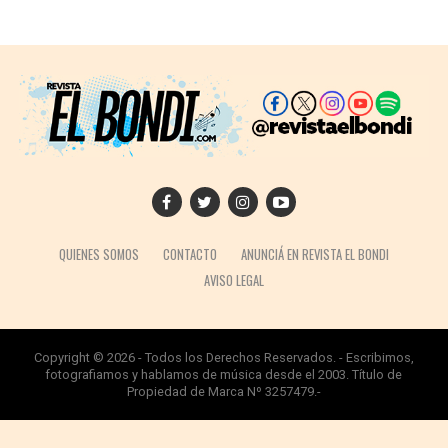
QUIENES SOMOS
CONTACTO
ANUNCIÁ EN REVISTA EL BONDI
AVISO LEGAL
Copyright © 2026 - Todos los Derechos Reservados. - Escribimos,
fotografiamos y hablamos de música desde el 2003. Título de
Propiedad de Marca Nº 3257479.-