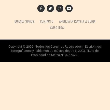
QUIENES SOMOS
CONTACTO
ANUNCIÁ EN REVISTA EL BONDI
AVISO LEGAL
Copyright © 2026 - Todos los Derechos Reservados. - Escribimos,
fotografiamos y hablamos de música desde el 2003. Título de
Propiedad de Marca Nº 3257479.-