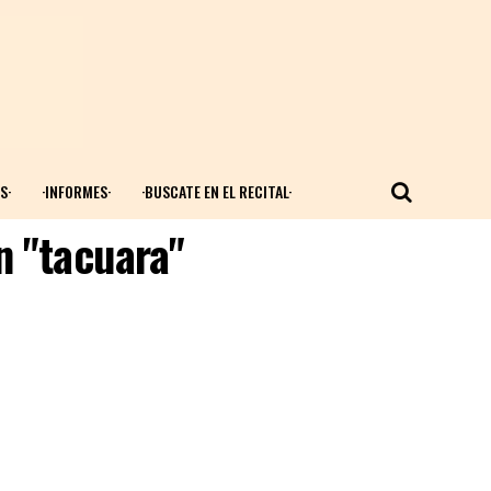
S·
·INFORMES·
·BUSCATE EN EL RECITAL·
n "tacuara"