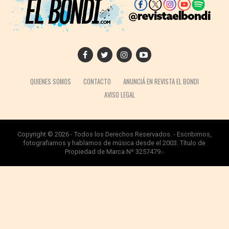
QUIENES SOMOS
CONTACTO
ANUNCIÁ EN REVISTA EL BONDI
AVISO LEGAL
Copyright © 2026 - Todos los Derechos Reservados. - Escribimos,
fotografiamos y hablamos de música desde el 2003. Título de
Propiedad de Marca Nº 3257479.-