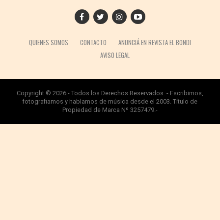
QUIENES SOMOS
CONTACTO
ANUNCIÁ EN REVISTA EL BONDI
AVISO LEGAL
Copyright © 2026 - Todos los Derechos Reservados. - Escribimos,
fotografiamos y hablamos de música desde el 2003. Título de
Propiedad de Marca Nº 3257479.-