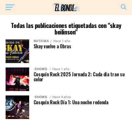
Todas las publicaciones etiquetadas con "skay
beilinson"
NOTICIAS
Hace 1 año
Skay vuelve a Obras
·SHOWS·
Hace 1 año
Cosquín Rock 2025 Jornada 2: Cada día trae su
color
·SHOWS·
Hace 4 años
Cosquín Rock Día 1: Una noche redonda