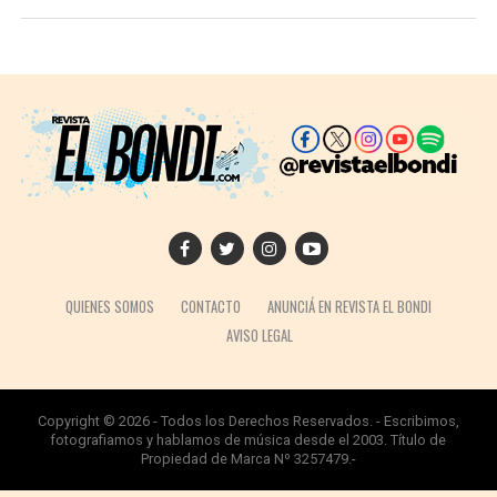
QUIENES SOMOS
CONTACTO
ANUNCIÁ EN REVISTA EL BONDI
AVISO LEGAL
Copyright © 2026 - Todos los Derechos Reservados. - Escribimos,
fotografiamos y hablamos de música desde el 2003. Título de
Propiedad de Marca Nº 3257479.-