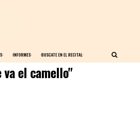
S·
·INFORMES·
·BUSCATE EN EL RECITAL·
 va el camello"