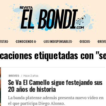
ISTAS·
·CONOCIENDO A·
·LOS INDISPENSABLES·
·DISCOS·
·BREVE
icaciones etiquetadas con "se
·BREVES·
Hace 2 años
Se Va El Camello sigue festejando sus
20 años de historia
La banda platense además presenta nuevo video en
el que participa Diego Alonso.