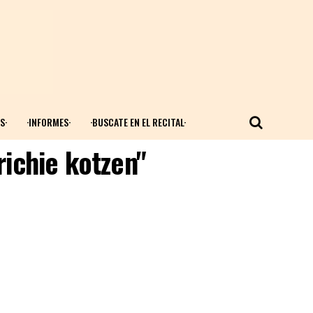
S·
·INFORMES·
·BUSCATE EN EL RECITAL·
richie kotzen"