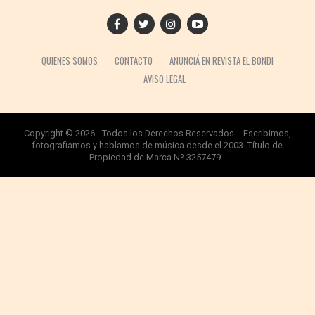
QUIENES SOMOS
CONTACTO
ANUNCIÁ EN REVISTA EL BONDI
AVISO LEGAL
Copyright © 2026 - Todos los Derechos Reservados. - Escribimos,
fotografiamos y hablamos de música desde el 2003. Título de
Propiedad de Marca Nº 3257479.-