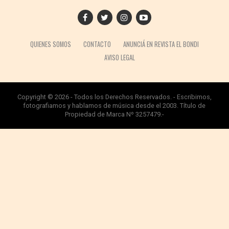
QUIENES SOMOS
CONTACTO
ANUNCIÁ EN REVISTA EL BONDI
AVISO LEGAL
Copyright © 2026 - Todos los Derechos Reservados. - Escribimos,
fotografiamos y hablamos de música desde el 2003. Título de
Propiedad de Marca Nº 3257479.-