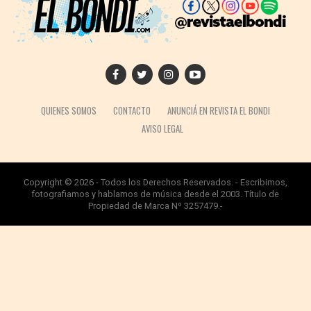
QUIENES SOMOS
CONTACTO
ANUNCIÁ EN REVISTA EL BONDI
AVISO LEGAL
Copyright © 2026 - Todos los Derechos Reservados. - Escribimos,
fotografiamos y hablamos de música desde el 2003. Título de
Propiedad de Marca Nº 3257479.-