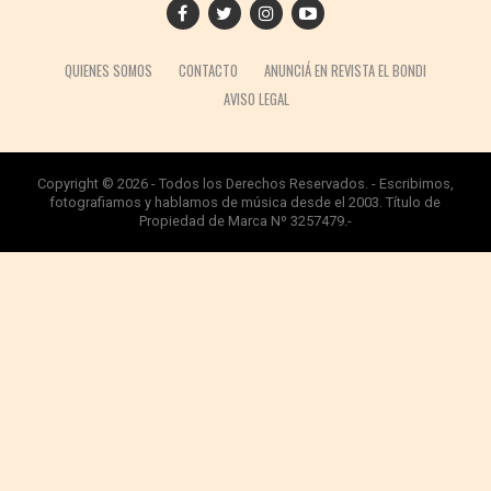
QUIENES SOMOS
CONTACTO
ANUNCIÁ EN REVISTA EL BONDI
AVISO LEGAL
Copyright © 2026 - Todos los Derechos Reservados. - Escribimos,
fotografiamos y hablamos de música desde el 2003. Título de
Propiedad de Marca Nº 3257479.-