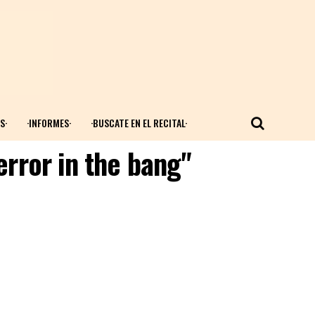
S·
·INFORMES·
·BUSCATE EN EL RECITAL·
error in the bang"