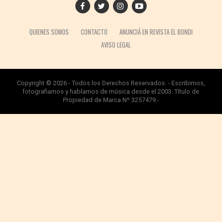
QUIENES SOMOS
CONTACTO
ANUNCIÁ EN REVISTA EL BONDI
AVISO LEGAL
Copyright © 2026 - Todos los Derechos Reservados. - Escribimos,
fotografiamos y hablamos de música desde el 2003. Título de
Propiedad de Marca Nº 3257479.-