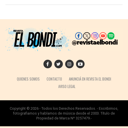
QUIENES SOMOS
CONTACTO
ANUNCIÁ EN REVISTA EL BONDI
AVISO LEGAL
Copyright © 2026 - Todos los Derechos Reservados. - Escribimos,
fotografiamos y hablamos de música desde el 2003. Título de
Propiedad de Marca Nº 3257479.-