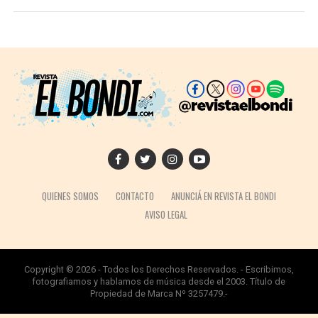
QUIENES SOMOS
CONTACTO
ANUNCIÁ EN REVISTA EL BONDI
AVISO LEGAL
Copyright © 2026 - Todos los Derechos Reservados. - Escribimos,
fotografiamos y hablamos de música desde el 2003. Título de
Propiedad de Marca Nº 3257479.-