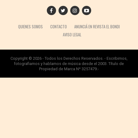
QUIENES SOMOS
CONTACTO
ANUNCIÁ EN REVISTA EL BONDI
AVISO LEGAL
Copyright © 2026 - Todos los Derechos Reservados. - Escribimos,
fotografiamos y hablamos de música desde el 2003. Título de
Propiedad de Marca Nº 3257479.-