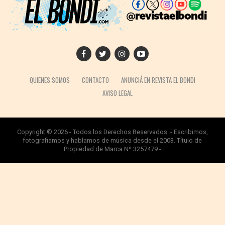
QUIENES SOMOS
CONTACTO
ANUNCIÁ EN REVISTA EL BONDI
AVISO LEGAL
Copyright © 2026 - Todos los Derechos Reservados. - Escribimos,
fotografiamos y hablamos de música desde el 2003. Título de
Propiedad de Marca Nº 3257479.-