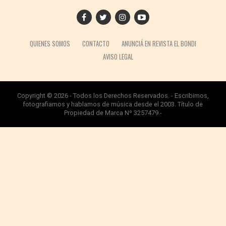
QUIENES SOMOS
CONTACTO
ANUNCIÁ EN REVISTA EL BONDI
AVISO LEGAL
Copyright © 2026 - Todos los Derechos Reservados. - Escribimos,
fotografiamos y hablamos de música desde el 2003. Título de
Propiedad de Marca Nº 3257479.-