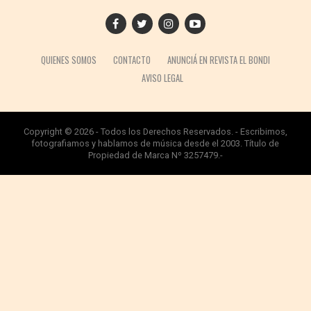
QUIENES SOMOS
CONTACTO
ANUNCIÁ EN REVISTA EL BONDI
AVISO LEGAL
Copyright © 2026 - Todos los Derechos Reservados. - Escribimos,
fotografiamos y hablamos de música desde el 2003. Título de
Propiedad de Marca Nº 3257479.-