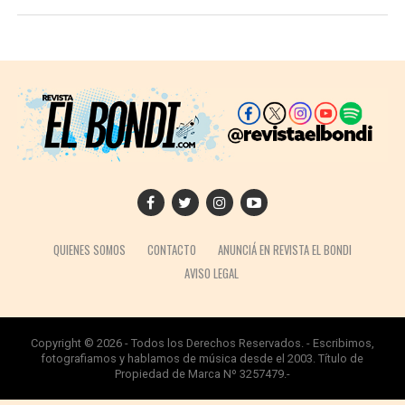
QUIENES SOMOS
CONTACTO
ANUNCIÁ EN REVISTA EL BONDI
AVISO LEGAL
Copyright © 2026 - Todos los Derechos Reservados. - Escribimos,
fotografiamos y hablamos de música desde el 2003. Título de
Propiedad de Marca Nº 3257479.-