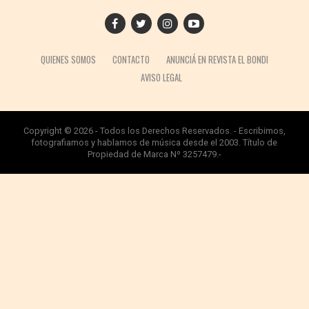
QUIENES SOMOS
CONTACTO
ANUNCIÁ EN REVISTA EL BONDI
AVISO LEGAL
Copyright © 2026 - Todos los Derechos Reservados. - Escribimos,
fotografiamos y hablamos de música desde el 2003. Título de
Propiedad de Marca Nº 3257479.-