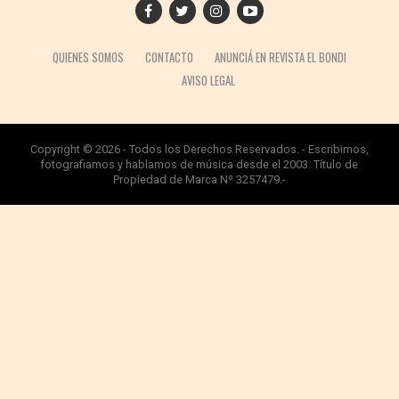
QUIENES SOMOS
CONTACTO
ANUNCIÁ EN REVISTA EL BONDI
AVISO LEGAL
Copyright © 2026 - Todos los Derechos Reservados. - Escribimos,
fotografiamos y hablamos de música desde el 2003. Título de
Propiedad de Marca Nº 3257479.-