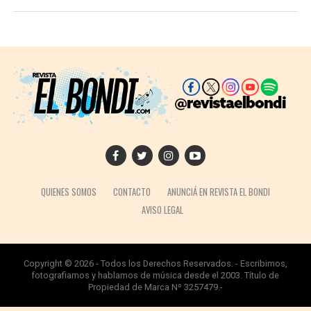
QUIENES SOMOS
CONTACTO
ANUNCIÁ EN REVISTA EL BONDI
AVISO LEGAL
Copyright © 2026 - Todos los Derechos Reservados. - Escribimos,
fotografiamos y hablamos de música desde el 2003. Título de
Propiedad de Marca Nº 3257479.-